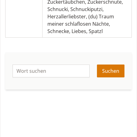
Zuckertäubchen
,
Zuckerschnute
,
Schnucki
,
Schnuckiputzi
,
Herzallerliebster
,
(du) Traum
meiner schlaflosen Nächte
,
Schnecke
,
Liebes
,
Spatzl
Suchen