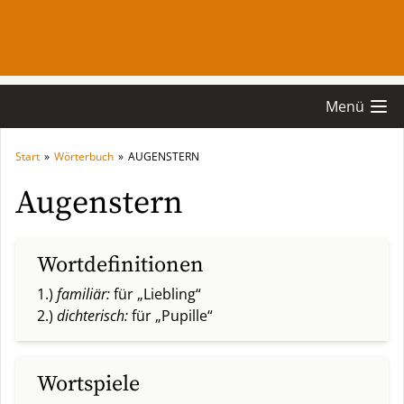
Menü
Start
»
Wörterbuch
»
AUGENSTERN
Augenstern
Wortdefinitionen
1.)
familiär:
für „Liebling“
2.)
dichterisch:
für „Pupille“
Wortspiele