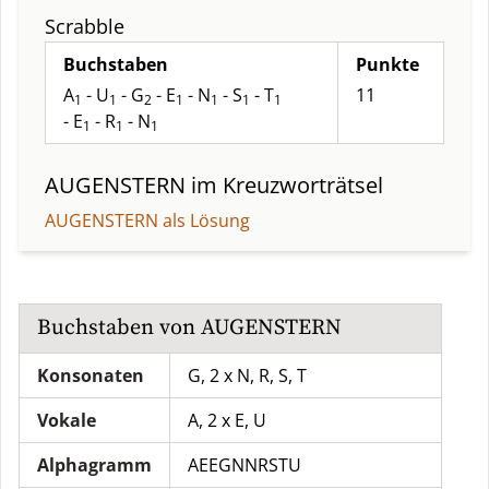
Scrabble
Buchstaben
Punkte
A
- U
- G
- E
- N
- S
- T
11
1
1
2
1
1
1
1
- E
- R
- N
1
1
1
AUGENSTERN
im Kreuzworträtsel
AUGENSTERN als Lösung
Buchstaben von
AUGENSTERN
Konsonaten
G, 2 x N, R, S, T
Vokale
A, 2 x E, U
Alphagramm
AEEGNNRSTU