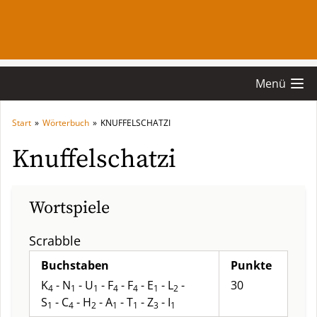
Menü
Start
»
Wörterbuch
»
KNUFFELSCHATZI
Knuffelschatzi
Wortspiele
Scrabble
Buchstaben
Punkte
K
- N
- U
- F
- F
- E
- L
-
30
4
1
1
4
4
1
2
S
- C
- H
- A
- T
- Z
- I
1
4
2
1
1
3
1