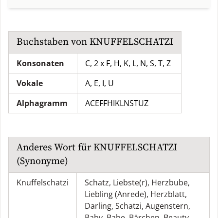
Buchstaben von
KNUFFELSCHATZI
Konsonaten
C, 2 x F, H, K, L, N, S, T, Z
Vokale
A, E, I, U
Alphagramm
ACEFFHIKLNSTUZ
Anderes Wort für
KNUFFELSCHATZI
(Synonyme)
Knuffelschatzi
Schatz
,
Liebste(r)
,
Herzbube
,
Liebling (Anrede)
,
Herzblatt
,
Darling
,
Schatzi
,
Augenstern
,
Baby
,
Babe
,
Bärchen
,
Beauty
,